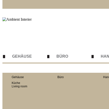
GEHÄUSE
BÜRO
HA
Gehäuse
Büro
Han
Küche
Living room