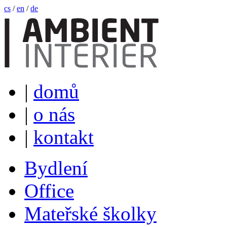
cs
/
en
/
de
|
domů
|
o nás
|
kontakt
Bydlení
Office
Mateřské školky